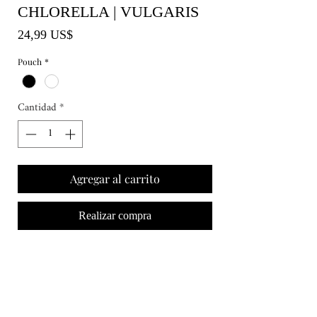
CHLORELLA | VULGARIS
Precio
24,99 US$
Pouch
*
Cantidad
*
Agregar al carrito
Realizar compra
PROTEÍNA | REGULAR EL AZÚCAR EN
SANGRE | ENERGÍA
MOOD | SALUD | CUERPO
SUMINISTRO 60 CÁPSULAS / 1 MES