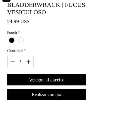
BLADDERWRACK | FUCUS
VESICULOSO
Precio
24,99 US$
Pouch
*
Cantidad
*
Agregar al carrito
Realizar compra
TIROIDES | SALUD INTESTINAL |
INFLAMACIÓN
SALUD | CUERPO | BELLEZA