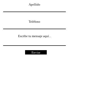
Enviar
DVN | ALN
© 2023 por Ann Simon.
Reservados todos los
derechos